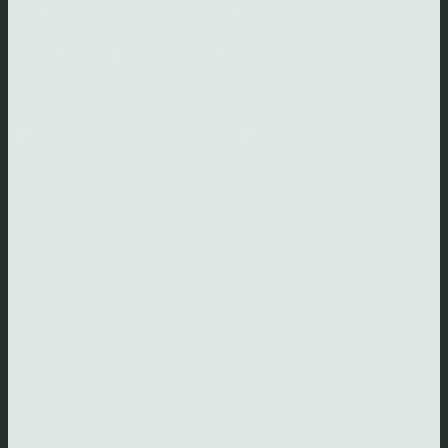
vertrouwde
omgeving!
Neem contact op
Shop direct
thuistestenkopen.nl
C. Huygensstraat 10a
8141GM Heino
Stel al jouw vragen over
testuitslagen
via WhatsApp:
0857990172
info@thuistestenkopen.nl
085 000 7773
KVK: 83227083
BTW: NL862779820B01