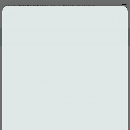
Voor 23.30u besteld? Morgen in huis! Bekend van de radio!
Toon Filters
FOB zelftest kopen? Meet eenvoudig of je
verborgen bloed in je ontlasting zit.
Wil je weten of er verborgen bloed in je ontlasting zit? De FOB
Rapid Test Cassette is een snelle en betrouwbare zelftest
waarmee je eenvoudig thuis je fecale occult bloed (FOB) kunt
meten. Een positieve test kan wijzen op aandoeningen zoals een
darmziekte of andere maag-darmproblemen.