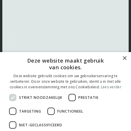
Klachten
Algemene voorwaarden
Privacybeleid
Cookies
×
Volg ons:
Deze website maakt gebruik
van cookies.
Deze website gebruikt cookies om uw gebruikerservaring te
verbeteren. Door onze website te gebruiken, stemt u in met alle
cookies in overeenstemming met ons Cookiebeleid.
Lees verder
© 2026 thuistestenkopen.nl |
Maatwerk website
door
webmix
STRIKT NOODZAKELIJK
PRESTATIE
TARGETING
FUNCTIONEEL
NIET-GECLASSIFICEERD