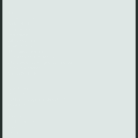
Home
Zwangerschapstesten
Ovulatietesten
Drugstesten
Gezondheid
Babyproducten
Alcoholtesten
Nitril handschoenen
Vruchtbaarheidsmiddelen
Vitamines en voedingssupplementen
Verzwaringsdeken
Corona Zelftesten
Assortiment
Vergelijken
Wat is mijn uitgerekende datum?
Kennisbank
FAQ
Over ons
Klantenservice
Zakelijk
Retourneren