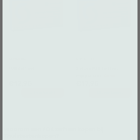
Sensitest
Sensitest
FOB Zelftest
2 stuks FOB Zelftest
Prijs per stuk:
€8.98
€12,95
€17,95
Uitverkocht
Uitverkocht
Waarom een FOB zelftest kopen bij
Thuistestenkopen?