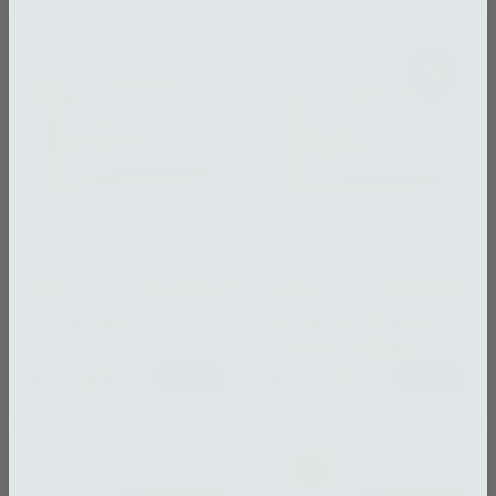
Telano
Telano
Op voorraad
Op voorraad
FOB Zelftest
FOB Zelftest 2 stuks
Prijs per stuk:
€7.98
€10,95
€15,95