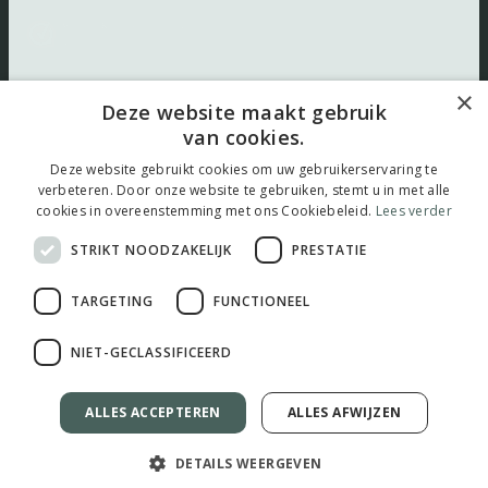
×
Volg ons:
Deze website maakt gebruik
van cookies.
Deze website gebruikt cookies om uw gebruikerservaring te
verbeteren. Door onze website te gebruiken, stemt u in met alle
cookies in overeenstemming met ons Cookiebeleid.
Lees verder
© 2026 thuistestenkopen.nl |
Maatwerk website
door
webmix
STRIKT NOODZAKELIJK
PRESTATIE
TARGETING
FUNCTIONEEL
NIET-GECLASSIFICEERD
ALLES ACCEPTEREN
ALLES AFWIJZEN
DETAILS WEERGEVEN