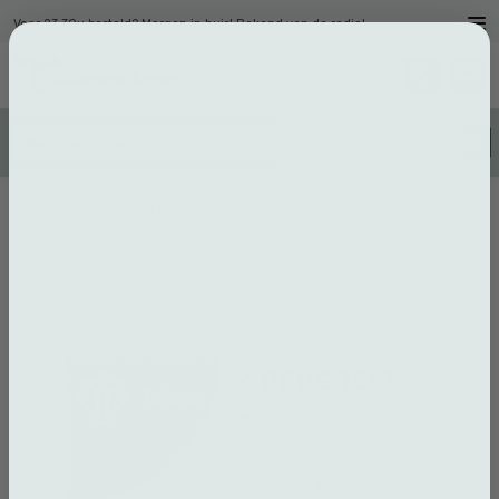
Voor 23.30u besteld? Morgen in huis! Bekend van de radio!
Home
/
Drugstesten
/ Drugstest 100 stuks Cocaïne (COC) Dipstick