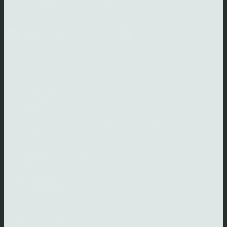
Neem contact op
Shop direct
thuistestenkopen.nl
C. Huygensstraat 10a
8141GM Heino
Stel al jouw vragen over
testuitslagen
via WhatsApp:
0857990172
info@thuistestenkopen.nl
085 000 7773
KVK: 83227083
BTW: NL862779820B01
Home
Zwangerschapstesten