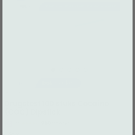
12 op voorraad
Drugstest 100 stuks Cocaïne
(COC) Dipstick
968
Reviews
9.1
Telano