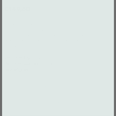
€149,50
100 stuks
Met deze cocaïne (COC) urine drugstest van Telano test u
eenvoudig of er afbraakproducten van cocaïne in de urine
zitten. De aanwezigheid van benzoylecgonine wordt
gedetecteerd met deze drugstest. Benzoylecgonine is een
afbraakproduct van cocaïne.
Certificering:
CE 0197
Betrouwbaarheid:
>97%
Gevoeligheid:
300 ng/ml
Artikelnummer:
8719325574630
Drugstesten
,
Cocaine Testen
Drugstest
-
+
100
stuks