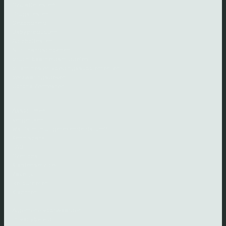
Ovulatietesten
Drugstesten
Gezondheid
Babyproducten
Alcoholtesten
Nitril handschoenen
Vruchtbaarheidsmiddelen
Vitamines en voedingssupplementen
Verzwaringsdeken
Corona Zelftesten
Assortiment
Vergelijken
Wat is mijn uitgerekende datum?
Kennisbank
FAQ
Over ons
Klantenservice
Zakelijk
Retourneren
Klachten
Algemene voorwaarden
Privacybeleid