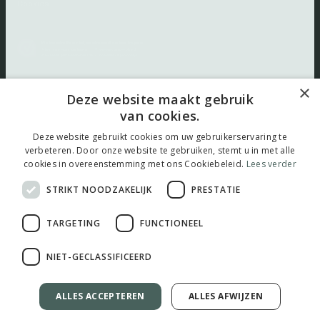
Cookies
×
Volg ons:
Deze website maakt gebruik
van cookies.
Deze website gebruikt cookies om uw gebruikerservaring te
verbeteren. Door onze website te gebruiken, stemt u in met alle
cookies in overeenstemming met ons Cookiebeleid.
Lees verder
© 2026 thuistestenkopen.nl |
Maatwerk website
door
webmix
STRIKT NOODZAKELIJK
PRESTATIE
TARGETING
FUNCTIONEEL
NIET-GECLASSIFICEERD
ALLES ACCEPTEREN
ALLES AFWIJZEN