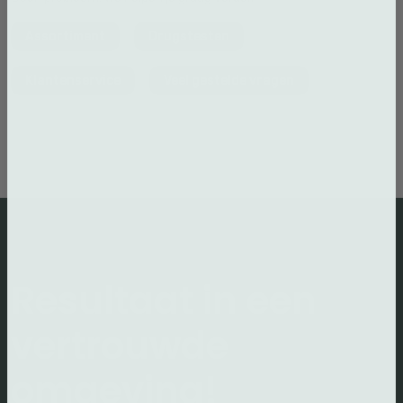
Assortiment
Drugstesten
Klantenservice
Veel gestelde vragen
Resultaat in een
vertrouwde
omgeving!