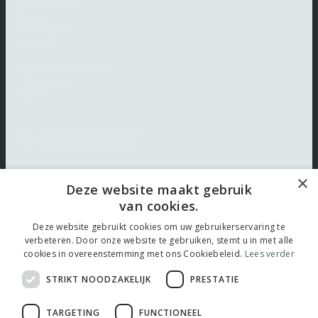
Klantenservice
Zakelijk
Retourneren
Klachten
Algemene voorwaarden
Privacybeleid
Cookies
×
Volg ons:
Deze website maakt gebruik
van cookies.
Deze website gebruikt cookies om uw gebruikerservaring te
verbeteren. Door onze website te gebruiken, stemt u in met alle
cookies in overeenstemming met ons Cookiebeleid.
Lees verder
© 2026 thuistestenkopen.nl |
Maatwerk website
door
webmix
STRIKT NOODZAKELIJK
PRESTATIE
TARGETING
FUNCTIONEEL