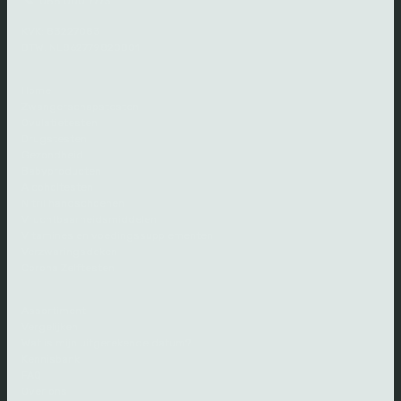
085 000 7773
KVK: 83227083
BTW: NL862779820B01
Home
Zwangerschapstesten
Ovulatietesten
Drugstesten
Gezondheid
Babyproducten
Alcoholtesten
Nitril handschoenen
Vruchtbaarheidsmiddelen
Vitamines en voedingssupplementen
Verzwaringsdeken
Corona Zelftesten
Assortiment
Vergelijken
Wat is mijn uitgerekende datum?
Kennisbank
FAQ
Over ons