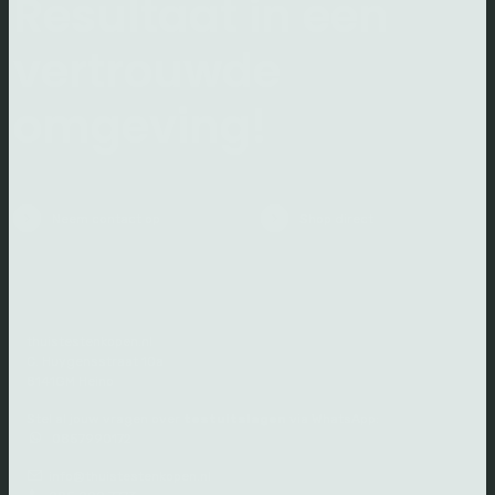
Resultaat in een
vertrouwde
omgeving!
Neem contact op
Shop direct
thuistestenkopen.nl
C. Huygensstraat 10a
8141GM Heino
Stel al jouw vragen over
testuitslagen
via WhatsApp:
0857990172
info@thuistestenkopen.nl