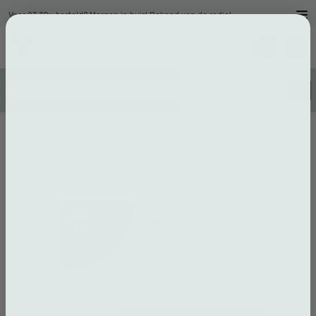
Voor 23.30u besteld? Morgen in huis! Bekend van de radio!
Home
/
Drugstesten
/ Multidrugstest 5 Urinetest 5 stuks