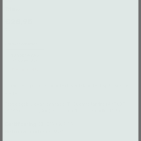
Telano
€28,95
5 stuks
Productvariaties
10 voor 49.95
€5.00 per stuk
Bespaar 14%
De multidrugstest-5-urinetest van Telano test op 5 soorten
drugs.
Test op gebruik van: cannabis (THC), amfetamine (AMP), XTC
(MDMA), cocaïne (COC) en opiaten /heroïne/morfine (OPI)
Certificering:
CE 0197 & FDA
Betrouwbaarheid:
>97%