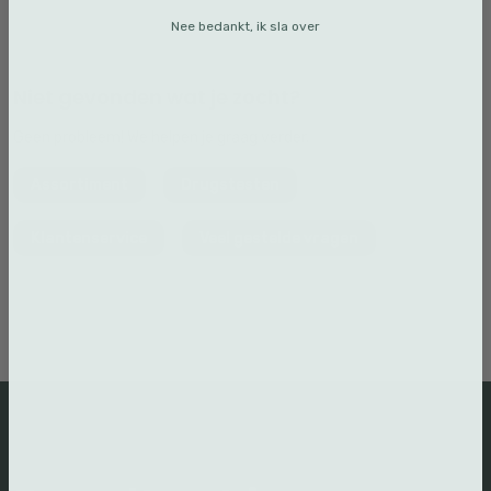
Nee bedankt, ik sla over
Niet gevonden wat je zocht?
Geen probleem! We helpen je graag verder.
Assortiment
Drugstesten
Klantenservice
Veel gestelde vragen