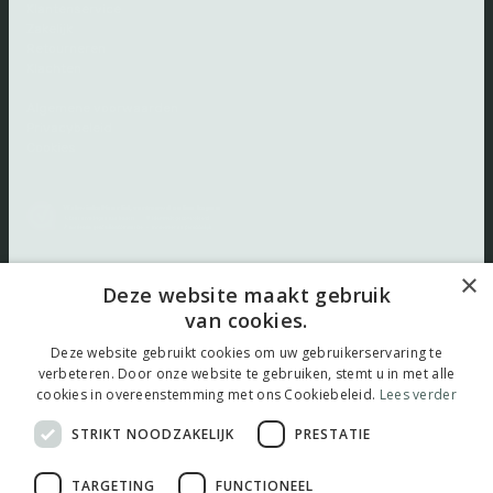
Klantenservice
Zakelijk
Retourneren
Klachten
Algemene voorwaarden
Privacybeleid
Cookies
×
Volg ons:
Deze website maakt gebruik
van cookies.
Deze website gebruikt cookies om uw gebruikerservaring te
verbeteren. Door onze website te gebruiken, stemt u in met alle
cookies in overeenstemming met ons Cookiebeleid.
Lees verder
© 2026 thuistestenkopen.nl |
Maatwerk website
door
webmix
STRIKT NOODZAKELIJK
PRESTATIE
TARGETING
FUNCTIONEEL