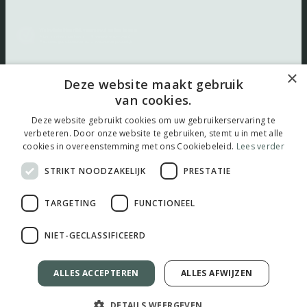
×
Volg ons:
Deze website maakt gebruik
van cookies.
Deze website gebruikt cookies om uw gebruikerservaring te
verbeteren. Door onze website te gebruiken, stemt u in met alle
cookies in overeenstemming met ons Cookiebeleid.
Lees verder
© 2026 thuistestenkopen.nl |
Maatwerk website
door
webmix
STRIKT NOODZAKELIJK
PRESTATIE
TARGETING
FUNCTIONEEL
NIET-GECLASSIFICEERD
ALLES ACCEPTEREN
ALLES AFWIJZEN
DETAILS WEERGEVEN