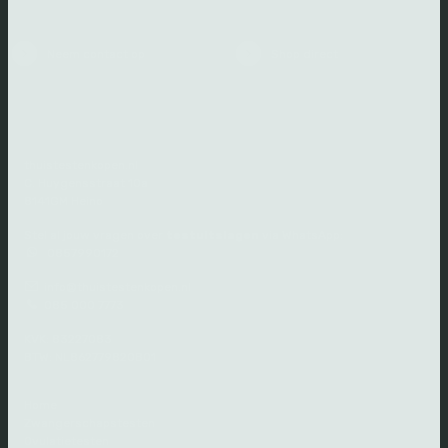
Neem contact op
Shop direct
thuistestenkopen.nl
C. Huygensstraat 10a
8141GM Heino
Stel al jouw vragen over
testuitslagen
via WhatsApp:
0857990172
info@thuistestenkopen.nl
085 000 7773
KVK: 83227083
BTW: NL862779820B01
Home
Zwangerschapstesten
Ovulatietesten