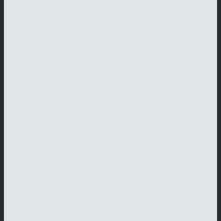
Drugstesten
Gezondheid
Babyproducten
Alcoholtesten
Nitril handschoenen
Vruchtbaarheidsmiddelen
Vitamines en voedingssupplementen
Verzwaringsdeken
Corona Zelftesten
Assortiment
Vergelijken
Wat is mijn uitgerekende datum?
Kennisbank
FAQ
Over ons
Klantenservice
Zakelijk
Retourneren
Klachten
Algemene voorwaarden
Privacybeleid
Cookies