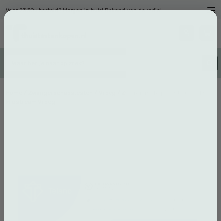
Voor 23.30u besteld? Morgen in huis! Bekend van de radio!
Home
/
Zwangerschapstesten
/
Vroeg
/ Zwangerschapstest 50 stuks
Midstream Vroeg