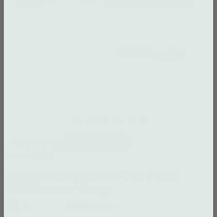
4 op voorraad
Zwangerschapstest 50 stuks
Midstream Vroeg
968
Reviews
9.1