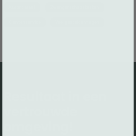
Assortiment
Zwangerschapstesten
Klantenservice
Veel gestelde vragen
Resultaat in een
vertrouwde
omgeving!