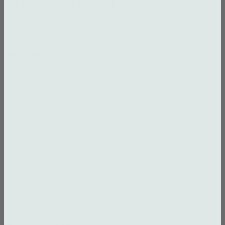
Midstream Vroeg
968
Reviews
9.1
Telano
€9,95
6 stuks
Productvariaties
10 voor 15.95
16 voor 23.95
20 voor 28.95
€1.60 per stuk
€1.50 per stuk
€1.45 per stuk
Bespaar 4%
Bespaar 10%
Bespaar 13%
De Telano zwangerschapstest midstream vroeg is een
betrouwbare en praktische zwangerschapstest. Test al vanaf 4
dagen voor je uitgebleven menstruatie of je zwanger bent.
Certificering:
CE 0197 & FDA
Betrouwbaarheid:
>99%