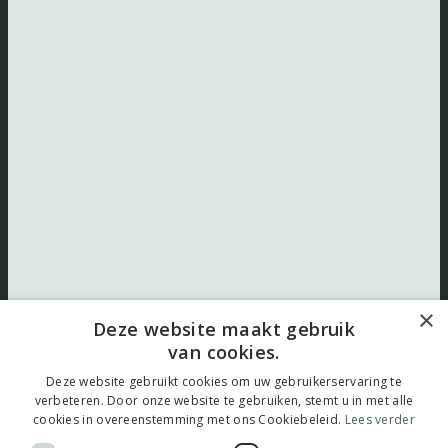
Kennisbank
FAQ
Over ons
Klantenservice
Zakelijk
Retourneren
Klachten
Algemene voorwaarden
Privacybeleid
Cookies
×
Volg ons:
Deze website maakt gebruik
van cookies.
Deze website gebruikt cookies om uw gebruikerservaring te
verbeteren. Door onze website te gebruiken, stemt u in met alle
cookies in overeenstemming met ons Cookiebeleid.
Lees verder
© 2026 thuistestenkopen.nl |
Maatwerk website
door
webmix