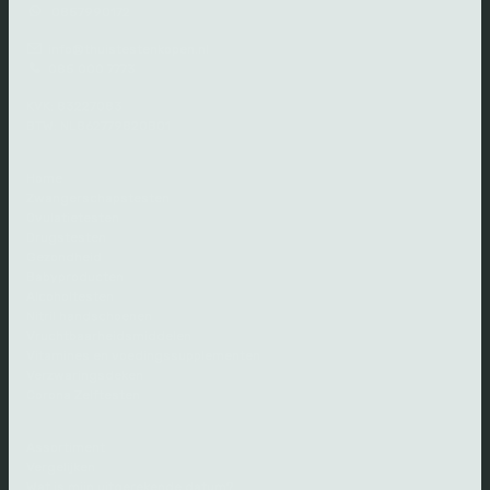
0857990172
info@thuistestenkopen.nl
085 000 7773
KVK: 83227083
BTW: NL862779820B01
Home
Zwangerschapstesten
Ovulatietesten
Drugstesten
Gezondheid
Babyproducten
Alcoholtesten
Nitril handschoenen
Vruchtbaarheidsmiddelen
Vitamines en voedingssupplementen
Verzwaringsdeken
Corona Zelftesten
Assortiment
Vergelijken
Wat is mijn uitgerekende datum?