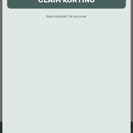
CLAIM KORTING
zwangerschapstest van Telano waarmee je al vanaf 6 dagen
voor de verwachte menstruatie kan testen.
Nee bedankt, ik sla over
Niet gevonden wat je zocht?
Geen probleem! We helpen je graag verder.
Assortiment
Zwangerschapstesten
Klantenservice
Veel gestelde vragen