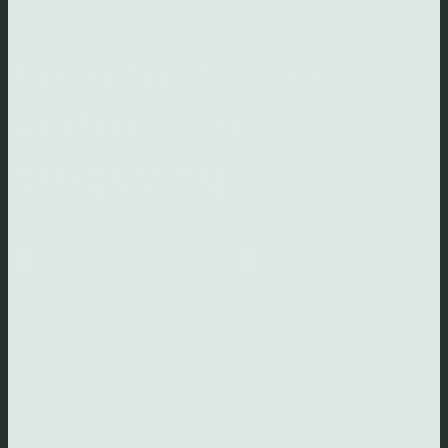
Resultaat in een
vertrouwde
omgeving!
Neem contact op
Shop direct
thuistestenkopen.nl
C. Huygensstraat 10a
8141GM Heino
Stel al jouw vragen over
testuitslagen
via WhatsApp: