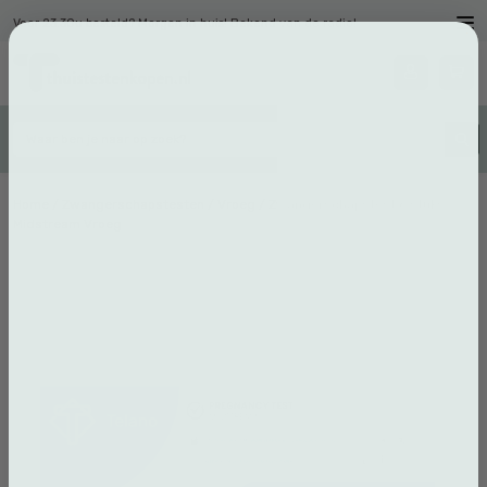
Voor 23.30u besteld? Morgen in huis! Bekend van de radio!
Home
/
Zwangerschapstesten
/
Vroeg
/ Zwangerschapstest 6 stuks
Midstream Vroeg